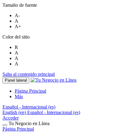
Tamaño de fuente
A-
A
A+
Color del sitio
R
A
A
A
Salta al contenido principal
Panel lateral
Página Principal
Más
Español - Internacional ‎(es)‎
English ‎(en)‎
Español - Internacional ‎(es)‎
Acceder
Tu Negocio en Línea
Página Principal